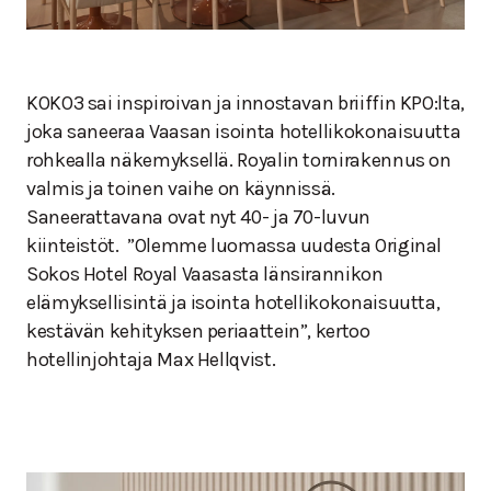
KOKO3 sai inspiroivan ja innostavan briiffin KPO:lta,
joka saneeraa Vaasan isointa hotellikokonaisuutta
rohkealla näkemyksellä. Royalin tornirakennus on
valmis ja toinen vaihe on käynnissä.
Saneerattavana ovat nyt 40- ja 70-luvun
kiinteistöt. ”Olemme luomassa uudesta Original
Sokos Hotel Royal Vaasasta länsirannikon
elämyksellisintä ja isointa hotellikokonaisuutta,
kestävän kehityksen periaattein”, kertoo
hotellinjohtaja Max Hellqvist.