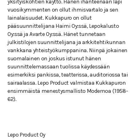
yksityiskohtien käyttö. Hänen ihanteenaan läpi
vuosikymmenten on ollut ihmisvartalo ja sen
lainalaisuudet. Kukkapuro on ollut
pääsuunnittelijana Haimi Oy:ssä, Lepokalusto
Oy:ssä ja Avarte Oy:ssä. Hänet tunnetaan
julkistilojen suunnittelijana ja arkkitehtikunnan
vankkana yhteistyökumppanina. Niinpä jokainen
suomalainen on joskus istunut hänen
suunnittelemassaan tuolissa käydessään
esimerkiksi pankissa, teatterissa, auditoriossa tai
sairaalassa. Lepo Product valmistaa Kukkapuron
ensimmäistä menestysmallisto Modernoa (1958-
62).
Lepo Product Oy