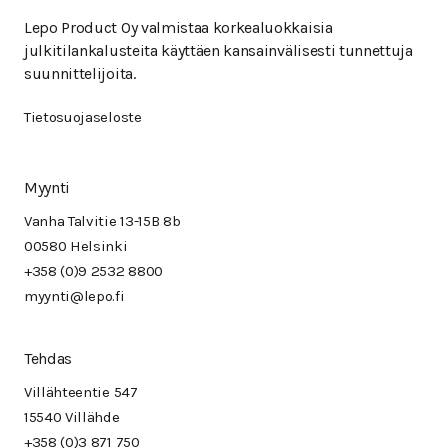
Lepo Product Oy valmistaa korkealuokkaisia
julkitilankalusteita käyttäen kansainvälisesti tunnettuja
suunnittelijoita.
Tietosuojaseloste
Myynti
Vanha Talvitie 13-15B 8b
00580 Helsinki
+358 (0)9 2532 8800
myynti@lepo.fi
Tehdas
Villähteentie 547
15540 Villähde
+358 (0)3 871 750