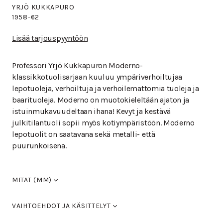
YRJÖ KUKKAPURO
1958-62
Lisää tarjouspyyntöön
Professori Yrjö Kukkapuron Moderno-
klassikkotuolisarjaan kuuluu ympäriverhoiltujaa
lepotuoleja, verhoiltuja ja verhoilemattomia tuoleja ja
baarituoleja. Moderno on muotokieleltään ajaton ja
istuinmukavuudeltaan ihana! Kevyt ja kestävä
julkitilantuoli sopii myös kotiympäristöön. Moderno
lepotuolit on saatavana sekä metalli- että
puurunkoisena.
MITAT (MM)
Leveys
600
VAIHTOEHDOT JA KÄSITTELYT
Syvyys
580
Korkeus
800