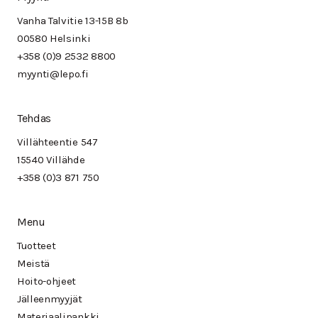
Vanha Talvitie 13-15B 8b
00580 Helsinki
+358 (0)9 2532 8800
myynti@lepo.fi
Tehdas
Villähteentie 547
15540 Villähde
+358 (0)3 871 750
Menu
Tuotteet
Meistä
Hoito-ohjeet
Jälleenmyyjät
Materiaalipankki