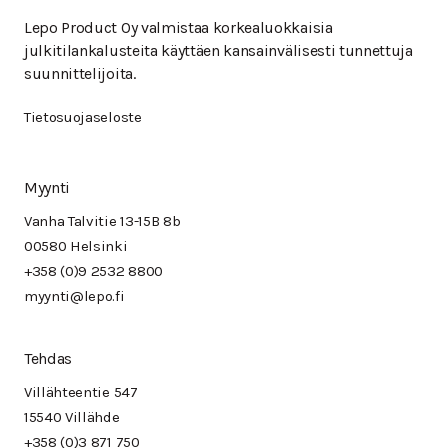
Lepo Product Oy valmistaa korkealuokkaisia
julkitilankalusteita käyttäen kansainvälisesti tunnettuja
suunnittelijoita.
Tietosuojaseloste
Myynti
Vanha Talvitie 13-15B 8b
00580 Helsinki
+358 (0)9 2532 8800
myynti@lepo.fi
Tehdas
Villähteentie 547
15540 Villähde
+358 (0)3 871 750