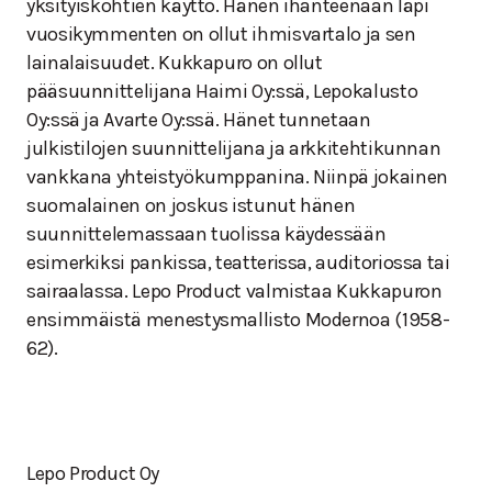
yksityiskohtien käyttö. Hänen ihanteenaan läpi
vuosikymmenten on ollut ihmisvartalo ja sen
lainalaisuudet. Kukkapuro on ollut
pääsuunnittelijana Haimi Oy:ssä, Lepokalusto
Oy:ssä ja Avarte Oy:ssä. Hänet tunnetaan
julkistilojen suunnittelijana ja arkkitehtikunnan
vankkana yhteistyökumppanina. Niinpä jokainen
suomalainen on joskus istunut hänen
suunnittelemassaan tuolissa käydessään
esimerkiksi pankissa, teatterissa, auditoriossa tai
sairaalassa. Lepo Product valmistaa Kukkapuron
ensimmäistä menestysmallisto Modernoa (1958-
62).
Lepo Product Oy