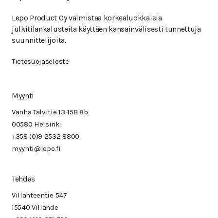
Lepo Product Oy valmistaa korkealuokkaisia
julkitilankalusteita käyttäen kansainvälisesti tunnettuja
suunnittelijoita.
Tietosuojaseloste
Myynti
Vanha Talvitie 13-15B 8b
00580 Helsinki
+358 (0)9 2532 8800
myynti@lepo.fi
Tehdas
Villähteentie 547
15540 Villähde