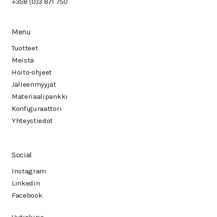
+358 (0)3 871 750
Menu
Tuotteet
Meistä
Hoito-ohjeet
Jälleenmyyjät
Materiaalipankki
Konfiguraattori
Yhteystiedot
Social
Instagram
Linkedin
Facebook
Uutiskirje