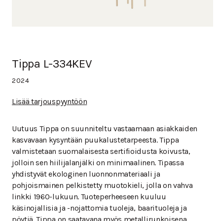
Tippa L-334KEV
2024
Lisää tarjouspyyntöön
Uutuus Tippa on suunniteltu vastaamaan asiakkaiden
kasvavaan kysyntään puukalustetarpeesta. Tippa
valmistetaan suomalaisesta sertifioidusta koivusta,
jolloin sen hiilijalanjälki on minimaalinen. Tipassa
yhdistyvät ekologinen luonnonmateriaali ja
pohjoismainen pelkistetty muotokieli, jolla on vahva
linkki 1960-lukuun. Tuoteperheeseen kuuluu
käsinojallisia ja -nojattomia tuoleja, baarituoleja ja
pöytiä. Tippa on saatavana myös metallirunkoisena.