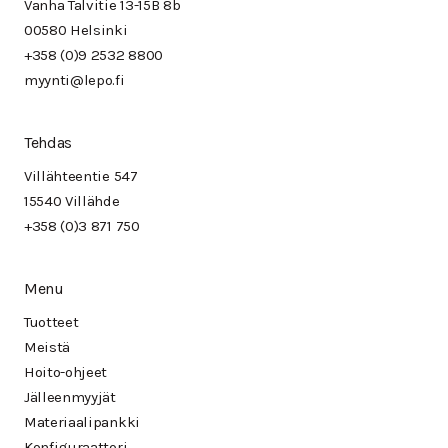
Vanha Talvitie 13-15B 8b
00580 Helsinki
+358 (0)9 2532 8800
myynti@lepo.fi
Tehdas
Villähteentie 547
15540 Villähde
+358 (0)3 871 750
Menu
Tuotteet
Meistä
Hoito-ohjeet
Jälleenmyyjät
Materiaalipankki
Konfiguraattori