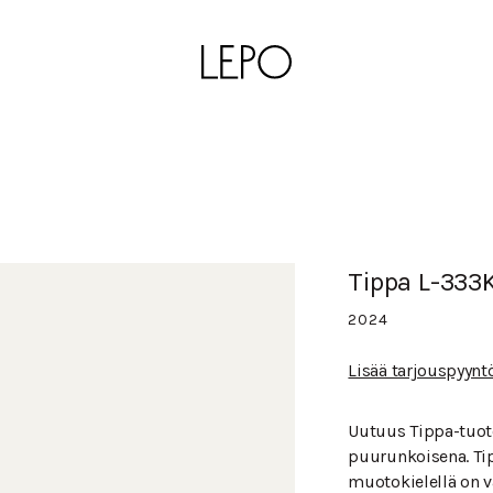
Tippa L-333
2024
Lisää tarjouspyynt
Uutuus Tippa-tuote
puurunkoisena. Tip
muotokielellä on v