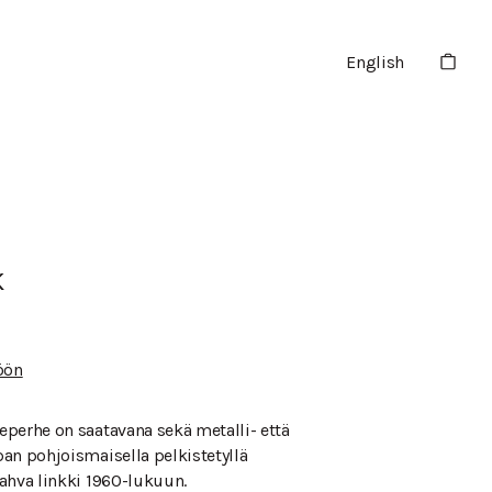
English
K
öön
perhe on saatavana sekä metalli- että
an pohjoismaisella pelkistetyllä
ahva linkki 1960-lukuun.