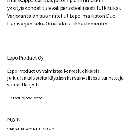
mallikappaleet itse, jolloin pienimmätkin
yksityiskohdat tulevat perusteellisesti tutkituksi.
Varjoranta on suunnitellut Lepo-malliston Duo-
tuolisarjan sekä Oma-akustiikkaelementin.
Lepo Product Oy
Lepo Product Oy valmistaa korkealuokkaisia
julkitilankalusteita käyttäen kansainvälisesti tunnettuja
suunnittelijoita.
Tietosuojaseloste
Myynti
Vanha Talvitie 13-15B 8b