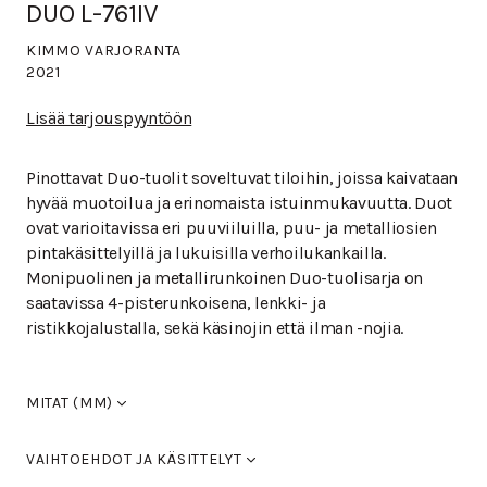
DUO L-761IV
KIMMO VARJORANTA
2021
Lisää tarjouspyyntöön
Pinottavat Duo-tuolit soveltuvat tiloihin, joissa kaivataan
hyvää muotoilua ja erinomaista istuinmukavuutta. Duot
ovat varioitavissa eri puuviiluilla, puu- ja metalliosien
pintakäsittelyillä ja lukuisilla verhoilukankailla.
Monipuolinen ja metallirunkoinen Duo-tuolisarja on
saatavissa 4-pisterunkoisena, lenkki- ja
ristikkojalustalla, sekä käsinojin että ilman -nojia.
MITAT (MM)
Leveys
490
VAIHTOEHDOT JA KÄSITTELYT
Syvyys
520