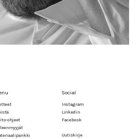
enu
Social
otteet
Instagram
istä
Linkedin
ito-ohjeet
Facebook
lleenmyyjät
Uutiskirje
teriaalipankki