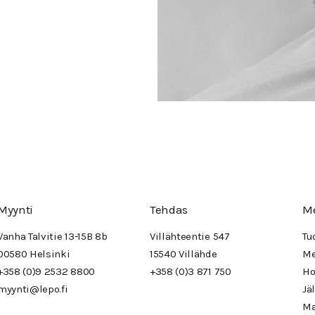
Myynti
Tehdas
M
Vanha Talvitie 13-15B 8b
Villähteentie 547
Tu
00580 Helsinki
15540 Villähde
Me
+358 (0)9 2532 8800
+358 (0)3 871 750
Ho
myynti@lepo.fi
Jä
Ma