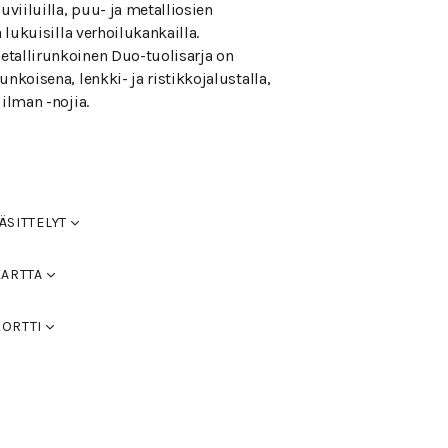
uuviiluilla, puu- ja metalliosien
a lukuisilla verhoilukankailla.
tallirunkoinen Duo-tuolisarja on
unkoisena, lenkki- ja ristikkojalustalla,
 ilman -nojia.
ÄSITTELYT
tu
KARTTA
0
05 musta, RAL 9016 valkoinen, RAL 9006
attu musta
KORTTI
RAL 9007 tumman harmaa. Voit hyödyntää
L Classic-värikarttaa kalusteiden värien
ttu pähkinä
attu tammi
ältä.
attu tummanruskea