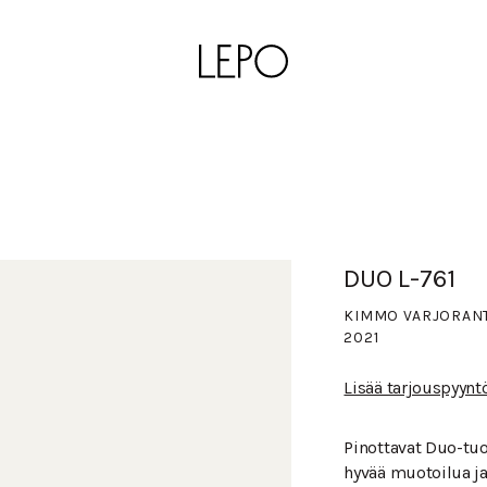
DUO L-761
KIMMO VARJORAN
2021
Lisää tarjouspyynt
Pinottavat Duo-tuol
hyvää muotoilua j