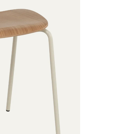
Tammi, laka
Tammi, valk
Tammi, pets
Kromattu
Pulverimaal