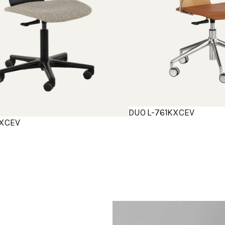
DUO L-761KXCEV
1XCEV