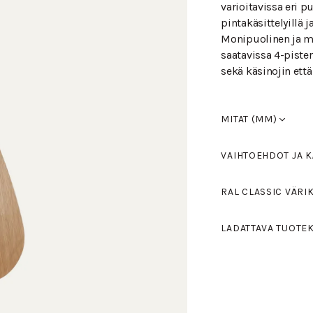
varioitavissa eri p
pintakäsittelyillä j
Monipuolinen ja me
saatavissa 4-pister
sekä käsinojin että
MITAT (MM)
Leveys
490
VAIHTOEHDOT JA K
Syvyys
520
Korkeus
830
Koivu, lakat
RAL CLASSIC VÄRI
Istuinkorkeus
460
Käsinojan korkeus
Vakiovärit RAL 90
Koivu, pets
LADATTAVA TUOTE
vaalea harmaa ja 
myös Tikkurilan RA
Koivu, petsa
DUO L-761
(PDF)
valitsemisessa.
Koivu, pets
Värikartan löydät tä
Koivu, pets