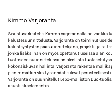
Kimmo Varjoranta
Sisustusarkkitehti Kimmo Varjorannalla on vankka
kalustesuunnittelusta. Varjoranta on toiminut usei
kalusteyritysten pääsuunnittelijana, projekti- ja taite
jonka lisäksi hän on myös opettanut useissa alan ko
tuotteiden suunnittelussa on oleellista tuotekehitys
kokonaiskuvan hallinta. Varjoranta rakentaa mallikapp
pienimmätkin yksityiskohdat tulevat perusteellisesti 
Varjoranta on suunnitellut Lepo-malliston Duo-tuoli
akustiikkaelementin.