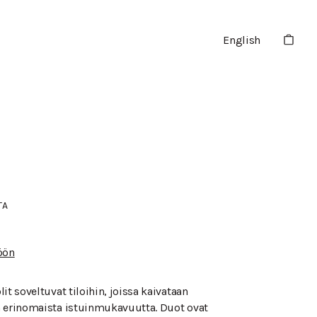
English
TA
öön
it soveltuvat tiloihin, joissa kaivataan
a erinomaista istuinmukavuutta. Duot ovat