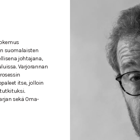
 kokemus
den suomalaisten
ellisena johtajana,
uluissa. Varjorannan
prosessin
aleet itse, jolloin
tutkituksi.
sarjan sekä Oma-