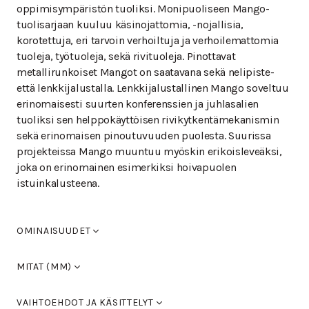
oppimisympäristön tuoliksi. Monipuoliseen Mango-
tuolisarjaan kuuluu käsinojattomia, -nojallisia,
korotettuja, eri tarvoin verhoiltuja ja verhoilemattomia
tuoleja, työtuoleja, sekä rivituoleja. Pinottavat
metallirunkoiset Mangot on saatavana sekä nelipiste-
että lenkkijalustalla. Lenkkijalustallinen Mango soveltuu
erinomaisesti suurten konferenssien ja juhlasalien
tuoliksi sen helppokäyttöisen rivikytkentämekanismin
sekä erinomaisen pinoutuvuuden puolesta. Suurissa
projekteissa Mango muuntuu myöskin erikoisleveäksi,
joka on erinomainen esimerkiksi hoivapuolen
istuinkalusteena.
OMINAISUUDET
Istuinkorotus +50mm.
MITAT (MM)
Leveys
540
VAIHTOEHDOT JA KÄSITTELYT
Syvyys
550