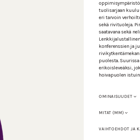
oppimisympäristön
tuolisarjaan kuuluu
eri tarvoin verhoil
sekä rivituoleja. 
saatavana sekä neli
Lenkkijalustalline
konferenssien ja j
rivikytkentämekan
puolesta. Suuriss
erikoisleveäksi, j
hoivapuolen istuin
OMINAISUUDET
Istuinkorotus +5
MITAT (MM)
Leveys
510
VAIHTOEHDOT JA K
Syvyys
550
Korkeus
840