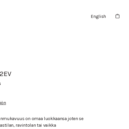
English
2EV
G
öön
inmukavuus on omaa luokkaansa joten se
astilan, ravintolan tai vaikka