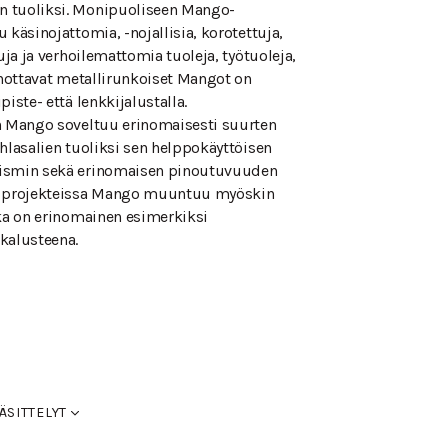
 tuoliksi. Monipuoliseen Mango-
 käsinojattomia, -nojallisia, korotettuja,
tuja ja verhoilemattomia tuoleja, työtuoleja,
Pinottavat metallirunkoiset Mangot on
piste- että lenkkijalustalla.
n Mango soveltuu erinomaisesti suurten
uhlasalien tuoliksi sen helppokäyttöisen
ismin sekä erinomaisen pinoutuvuuden
a projekteissa Mango muuntuu myöskin
oka on erinomainen esimerkiksi
kalusteena.
0mm.
ÄSITTELYT