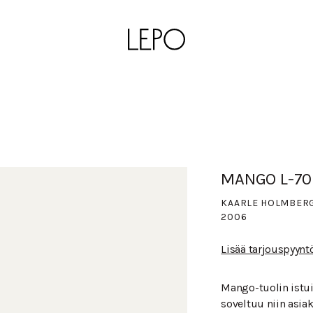
MANGO L-70
KAARLE HOLMBER
2006
Lisää tarjouspyynt
Mango-tuolin istu
soveltuu niin asiak