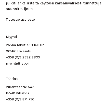
julkitilankalusteita käyttäen kansainvälisesti tunnettuja
suunnittelijoita.
Tietosuojaseloste
Myynti
Vanha Talvitie 13-15B 8b
00580 Helsinki
+358 (0)9 2532 8800
myynti@lepo.fi
Tehdas
Villähteentie 547
15540 Villähde
+358 (0)3 871 750