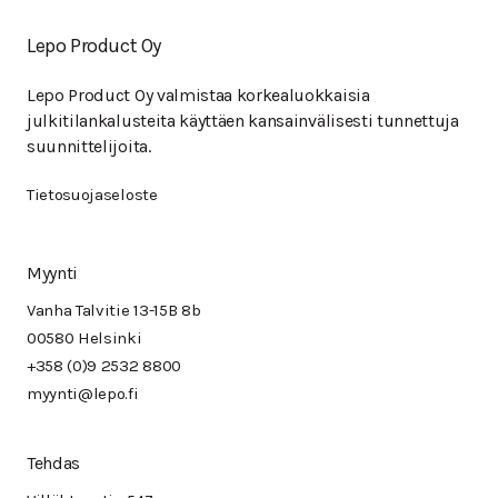
Lepo Product Oy
Lepo Product Oy valmistaa korkealuokkaisia
julkitilankalusteita käyttäen kansainvälisesti tunnettuja
suunnittelijoita.
Tietosuojaseloste
Myynti
Vanha Talvitie 13-15B 8b
00580 Helsinki
+358 (0)9 2532 8800
myynti@lepo.fi
Tehdas