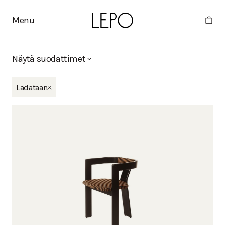
Menu
Näytä suodattimet
Uutta
Ladataan
Minne
Eliel
Moderno x Stine Goya
Tippa
Martta
Mallistot
Apollo
Basic
Bella
Boa
Deco
Duo
Eliel
Humano
Huoma
Kaite
Kantti
Kappeli
Kuppi
Lelu
Mango
Martta
Melon
Mikki
Minne
Moderno
Moderno x Stine Goya
Moon
Nami
Noja
Oma
Pele
Pino
Point
Polar
Pukki
Rata
Ryhti
Tippa
Vino
Viva
Vuoksi