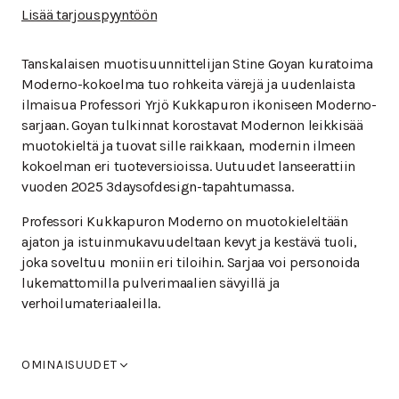
Lisää tarjouspyyntöön
Tanskalaisen muotisuunnittelijan Stine Goyan kuratoima
Moderno-kokoelma tuo rohkeita värejä ja uudenlaista
ilmaisua Professori Yrjö Kukkapuron ikoniseen Moderno-
sarjaan. Goyan tulkinnat korostavat Modernon leikkisää
muotokieltä ja tuovat sille raikkaan, modernin ilmeen
kokoelman eri tuoteversioissa. Uutuudet lanseerattiin
vuoden 2025 3daysofdesign-tapahtumassa.
Professori Kukkapuron Moderno on muotokieleltään
ajaton ja istuinmukavuudeltaan kevyt ja kestävä tuoli,
joka soveltuu moniin eri tiloihin. Sarjaa voi personoida
lukemattomilla pulverimaalien sävyillä ja
verhoilumateriaaleilla.
OMINAISUUDET
25_T2_MODERNO istuinverhoiltu L-28IV DUAL ,