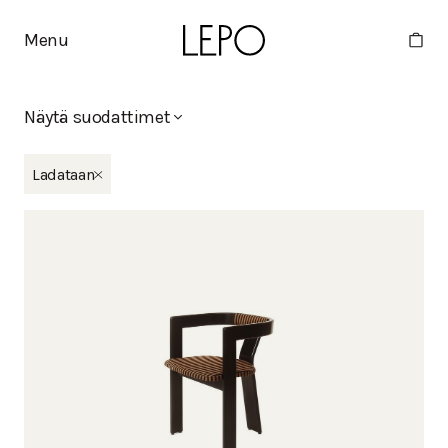
Menu
Näytä suodattimet
Uutta
Ladataan
Minne
Eliel
Moderno x Stine Goya
Tippa
Martta
Mallistot
Apollo
Basic
Bella
Boa
Deco
Duo
Eliel
Humano
Huoma
Kaite
Kantti
Kappeli
Kuppi
Lelu
Mango
Martta
Melon
Mikki
Minne
Moderno
Moderno x Stine Goya
Moon
Nami
Noja
Oma
Pele
Pino
Point
Polar
Pukki
Rata
Ryhti
Tippa
Vino
Viva
Vuoksi