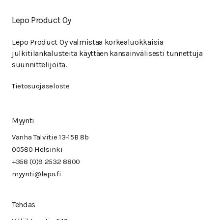
Lepo Product Oy
Lepo Product Oy valmistaa korkealuokkaisia
julkitilankalusteita käyttäen kansainvälisesti tunnettuja
suunnittelijoita.
Tietosuojaseloste
Myynti
Vanha Talvitie 13-15B 8b
00580 Helsinki
+358 (0)9 2532 8800
myynti@lepo.fi
Tehdas