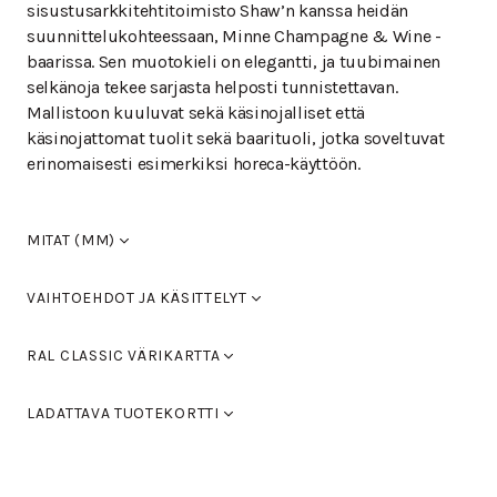
sisustusarkkitehtitoimisto Shaw’n kanssa heidän
suunnittelukohteessaan, Minne Champagne & Wine -
baarissa. Sen muotokieli on elegantti, ja tuubimainen
selkänoja tekee sarjasta helposti tunnistettavan.
Mallistoon kuuluvat sekä käsinojalliset että
käsinojattomat tuolit sekä baarituoli, jotka soveltuvat
erinomaisesti esimerkiksi horeca-käyttöön.
MITAT (MM)
Leveys
450
VAIHTOEHDOT JA KÄSITTELYT
Syvyys
560
Korkeus
910/1010
Pulverimaalattu
RAL CLASSIC VÄRIKARTTA
Istuinkorkeus
660/760
Vakiovärit RAL 9005 musta, RAL 9016 valkoinen, RAL
Kromattu
LADATTAVA TUOTEKORTTI
9006 vaalea harmaa ja RAL 9007 tumman harmaa. Voit
hyödyntää myös Tikkurilan RAL Classic-värikarttaa
MINNE L-188BV
(PDF)
kalusteiden värien valitsemisessa.