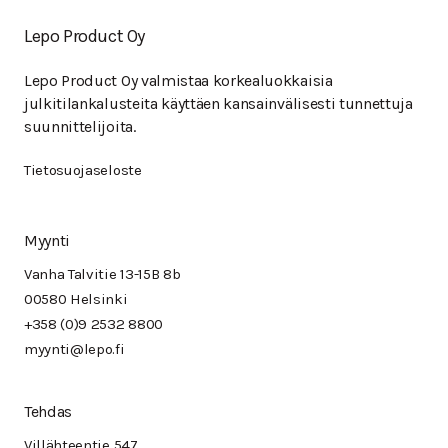
Lepo Product Oy
Lepo Product Oy valmistaa korkealuokkaisia
julkitilankalusteita käyttäen kansainvälisesti tunnettuja
suunnittelijoita.
Tietosuojaseloste
Myynti
Vanha Talvitie 13-15B 8b
00580 Helsinki
+358 (0)9 2532 8800
myynti@lepo.fi
Tehdas
Villähteentie 547