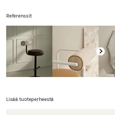
Värikartan löydät täältä.
Referenssit
Lisää tuoteperheestä