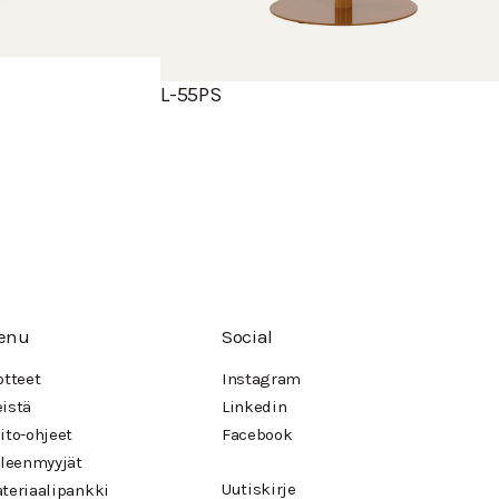
L-55PS
enu
Social
otteet
Instagram
istä
Linkedin
ito-ohjeet
Facebook
lleenmyyjät
Uutiskirje
teriaalipankki