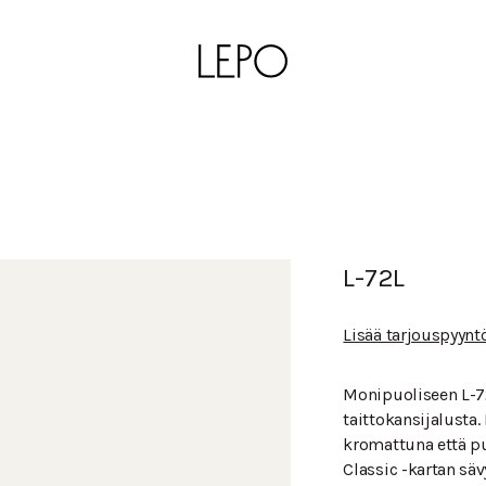
L-72L
Lisää tarjouspyynt
Monipuoliseen L-72
taittokansijalusta
kromattuna että p
Classic -kartan säv