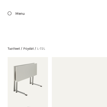
Menu
Tuotteet
/
Pöydät
/
L-72L