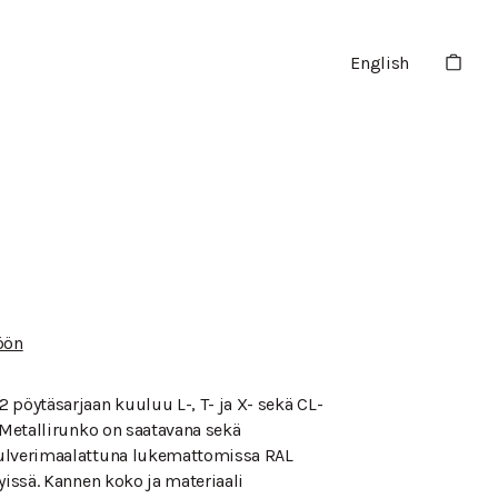
English
öön
 pöytäsarjaan kuuluu L-, T- ja X- sekä CL-
. Metallirunko on saatavana sekä
ulverimaalattuna lukemattomissa RAL
yissä. Kannen koko ja materiaali