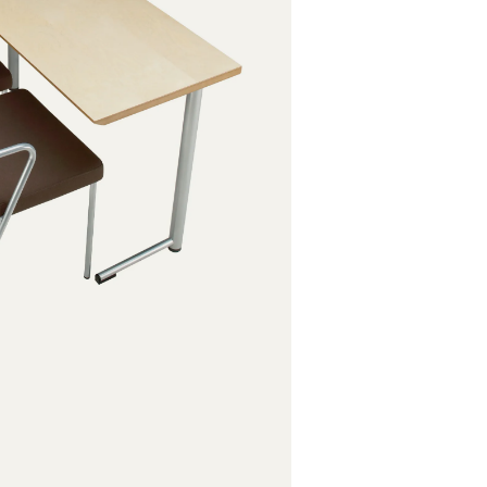
Koivu, pets
Tammi, laka
Tammi, valk
Tammi, pets
Kromattu
Pulverimaal