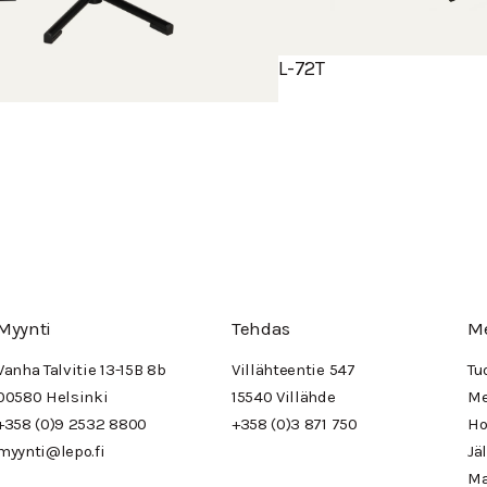
L-72T
Myynti
Tehdas
M
Vanha Talvitie 13-15B 8b
Villähteentie 547
Tu
00580 Helsinki
15540 Villähde
Me
+358 (0)9 2532 8800
+358 (0)3 871 750
Ho
myynti@lepo.fi
Jä
Ma