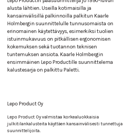
Lepo Productin pääsuunnittelija jo 1990-luvun
alusta lähtien. Useilla kotimaisilla ja
kansainvälisillä palkinnoilla palkitun Kaarle
Holmbergin suunnittelulle tunnusomaista on
erinomainen käytettävyys, esimerkiksi tuolien
istuinmukavuus on pitkällisen ergonomisen
kokemuksen sekä tuotannon teknisen
tuntemuksen ansiota. Kaarle Holmbergin
ensimmäinen Lepo Productille suunnittelema
kalustesarja on palkittu Paletti.
Lepo Product Oy
Lepo Product Oy valmistaa korkealuokkaisia
julkitilankalusteita käyttäen kansainvälisesti tunnettuja
suunnittelijoita.