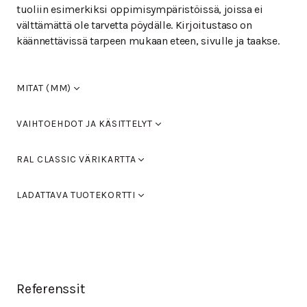
tuoliin esimerkiksi oppimisympäristöissä, joissa ei
välttämättä ole tarvetta pöydälle. Kirjoitustaso on
käännettävissä tarpeen mukaan eteen, sivulle ja taakse.
MITAT (MM)
Leveys
480
VAIHTOEHDOT JA KÄSITTELYT
Syvyys
540
Korkeus
820
Koivu, lakattu
RAL CLASSIC VÄRIKARTTA
Istuinkorkeus
460
Käsinojan korkeus
0
Vakiovärit RAL 9005 musta, RAL 9016 valkoinen, RAL
Koivu, petsattu musta
LADATTAVA TUOTEKORTTI
9006 vaalea harmaa ja RAL 9007 tumman harmaa. Voit
hyödyntää myös Tikkurilan RAL Classic-värikarttaa
Koivu, petsattu pähkinä
MOON L-717V
(PDF)
kalusteiden värien valitsemisessa.
Koivu, petsattu tammi
Värikartan löydät täältä.
Koivu, petsattu tummanruskea
Referenssit