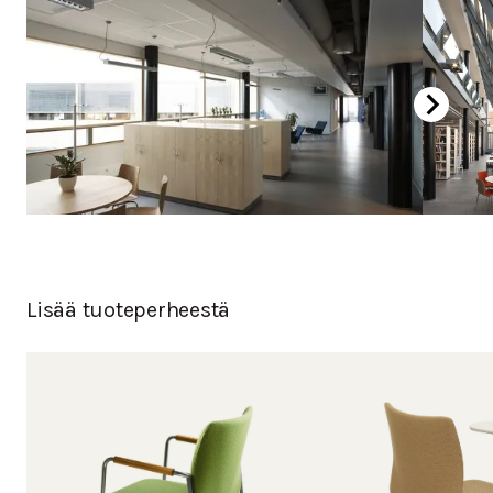
Tammi, valkolakattu
Tammi, petsattu musta
Kromattu
Pulverimaalattu
Lisää tuoteperheestä