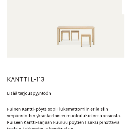
KANTTI L-113
Lisää tarjouspyyntöön
Puinen Kantti-pöytä sopii lukemattomiin erilaisiin
ympäristöihin yksinkertaisen muotoilukielensä ansiosta.
Puiseen Kantti-sarjaan kuuluu pöytien lisäksi pinottavia
tuoleja, jakkaroita ja baarituoleja.