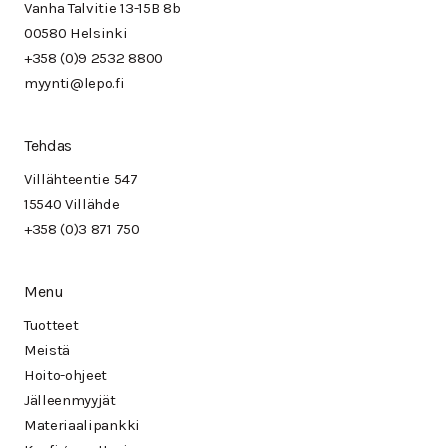
Vanha Talvitie 13-15B 8b
00580 Helsinki
+358 (0)9 2532 8800
myynti@lepo.fi
Tehdas
Villähteentie 547
15540 Villähde
+358 (0)3 871 750
Menu
Tuotteet
Meistä
Hoito-ohjeet
Jälleenmyyjät
Materiaalipankki