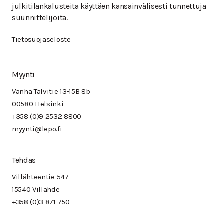
julkitilankalusteita käyttäen kansainvälisesti tunnettuja
suunnittelijoita.
Tietosuojaseloste
Myynti
Vanha Talvitie 13-15B 8b
00580 Helsinki
+358 (0)9 2532 8800
myynti@lepo.fi
Tehdas
Villähteentie 547
15540 Villähde
+358 (0)3 871 750